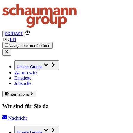
KONTAKT
DE
|
EN
Navigationsmenü öffnen
Unsere Gruppe
Warum wir?
Einstiege
Jobsuche
International
Wir sind für Sie da
Nachricht
Unsere Gruppe