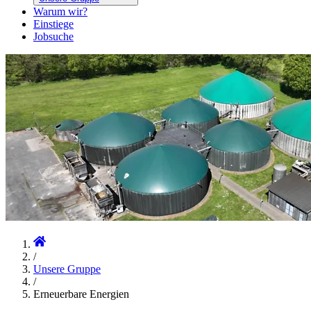
Warum wir?
Einstiege
Jobsuche
/
Unsere Gruppe
/
Erneuerbare Energien