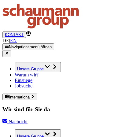
KONTAKT
DE
|
EN
Navigationsmenü öffnen
Unsere Gruppe
Warum wir?
Einstiege
Jobsuche
International
Wir sind für Sie da
Nachricht
Unsere Gruppe